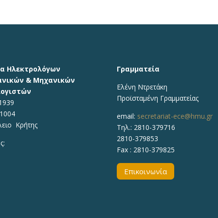
α Ηλεκτρολόγων
Γραμματεία
νικών & Μηχανικών
Ελένη Ντρετάκη
ογιστών
Προϊσταμένη Γραμματείας
1939
71004
email:
secretariat-ece@hmu.gr
λειο Κρήτης
Τηλ.:
2810-379716
2810-379853
ς:
Fax : 2810-379825
Επικοινωνία