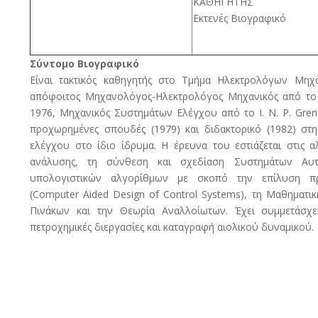
ΚΑΘΗΓΗΤΗΣ
Εκτενές Βιογραφικό
Σύντομο Βιογραφικό
Είναι τακτικός καθηγητής στο Τμήμα Ηλεκτρολόγων Μηχαν
απόφοιτος Μηχανολόγος-Ηλεκτρολόγος Μηχανικός από το
1976, Μηχανικός Συστημάτων Ελέγχου από το I. N. P. Gren
προχωρημένες σπουδές (1979) και διδακτορικό (1982) στ
ελέγχου στο ίδιο ίδρυμα. Η έρευνα του εστιάζεται στις α
ανάλυσης, τη σύνθεση και σχεδίαση Συστημάτων Αυτ
υπολογιστικών αλγορίθμων με σκοπό την επίλυση π
(Computer Aided Design of Control Systems), τη Μαθηματι
Πινάκων και την Θεωρία Αναλλοίωτων. Έχει συμμετάσχε
πετροχημικές διεργασίες και καταγραφή αιολικού δυναμικού.