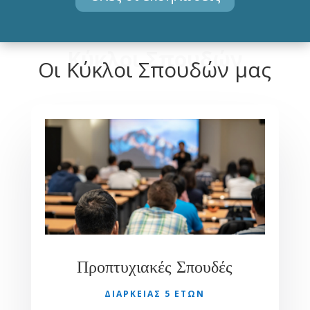
Κύκλοι Σπουδών
Οι Κύκλοι Σπουδών μας
Προπτυχιακές Σπουδές
ΔΙΑΡΚΕΙΑΣ 5 ΕΤΩΝ