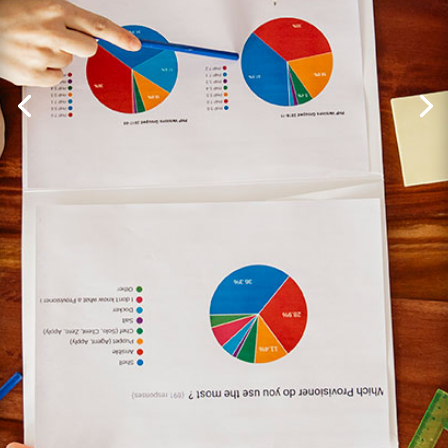
Έρευνητική
Δραστηριότητα
Το τμήμα μας διαθέτει 7 εργαστήρια
με πλούσιο ερευνητικό έργο με
συμμετοχή σε προγράμματα καθώς
και ερευνητές με πολλαπλές
ακαδημαϊκές δημοσιεύσεις σε
γνωστά επιστημονικά περιοδικά.
Δείτε τις δημοσιεύσεις μας