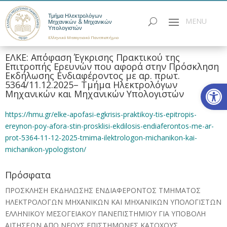
Τμήμα Ηλεκτρολόγων
Μηχανικών & Μηχανικών
Υπολογιστών
Ελληνικό Μεσογειακό Πανεπιστήμιο
ΕΛΚΕ: Απόφαση Έγκρισης Πρακτικού της
Επιτροπής Ερευνών που αφορά στην Πρόσκληση
Εκδήλωσης Ενδιαφέροντος με αρ. πρωτ.
Ανοίξτε
5364/11.12.2025– Τμήμα Ηλεκτρολόγων
Μηχανικών και Μηχανικών Υπολογιστών
https://hmu.gr/elke-apofasi-egkrisis-praktikoy-tis-epitropis-
ereynon-poy-afora-stin-prosklisi-ekdilosis-endiaferontos-me-ar-
prot-5364-11-12-2025-tmima-ilektrologon-michanikon-kai-
michanikon-ypologiston/
Πρόσφατα
ΠΡΟΣΚΛΗΣΗ ΕΚΔΗΛΩΣΗΣ ΕΝΔΙΑΦΕΡΟΝΤΟΣ ΤΜΗΜΑΤΟΣ
ΗΛΕΚΤΡΟΛΟΓΩΝ ΜΗΧΑΝΙΚΩΝ ΚΑΙ ΜΗΧΑΝΙΚΩΝ ΥΠΟΛΟΓΙΣΤΩΝ
ΕΛΛΗΝΙΚΟΥ ΜΕΣΟΓΕΙΑΚΟΥ ΠΑΝΕΠΙΣΤΗΜΙΟΥ ΓΙΑ ΥΠΟΒΟΛΗ
ΑΙΤΗΣΕΩΝ ΑΠΟ ΝΕΟΥΣ ΕΠΙΣΤΗΜΟΝΕΣ ΚΑΤΟΧΟΥΣ