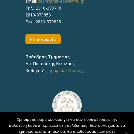
email:
secretariat-ece@hmu.gr
Τηλ.:
2810-379716
2810-379853
Fax : 2810-379825
Επικοινωνία
Πρόεδρος Τμήματος
Δρ.
Παπαδάκης Νικόλαος
,
Καθηγητής,
npapadak@hmu.gr
Χρησιμοποιούμε cookies για να σας προσφέρουμε την
καλύτερη δυνατή εμπειρία στη σελίδα μας. Εάν συνεχίσετε να
χρησιμοποιείτε τη σελίδα, θα υποθέσουμε πως είστε