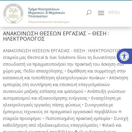
Τμήμα Ηλεκτρολόγων
Μηχανικών & Μηχανικών
Υπολογιστών
Ελληνικό Μεσογειακό Πανεπιστήμιο
ΑΝΑΚΟΙΝΩΣΗ ΘΕΣΕΩΝ ΕΡΓΑΣΙΑΣ – ΘΕΣΗ :
ΗΛΕΚΤΡΟΛΟΓΟΣ
Ανοίξτε
ΑΝΑΚΟΙΝΩΣΗ ΘΕΣΕΩΝ ΕΡΓΑΣΙΑΣ - ΘΕΣΗ : ΗΛΕΚΤΡΟΛΟΓΟΣ Η
εταιρεία μας Electrical & Gas Solutions δίνει τη δυνατότητα σε
σπουδαστή να πραγματοποιήσει την πρακτική του άσκηση στο
χώρο μας. Πεδίο απασχόλησης: • Εκμάθηση και συμμετοχή στην
κατασκευή και τοποθέτηση ηλεκτρολογικών πινάκων • Απόκτηση
εμπειρίας στη συντήρηση και επισκευή επαγγελματικών
συσκευών μαζικής εστίασης και ιματισμού • Ανάπτυξη γνώσεων
αυτοματισμού και εξοικονόμησης ενέργειας • Ενασχόληση με
ηλεκτρολογικές εργασίες πάσης φύσεως • Συνεργασία με
έμπειρους τεχνικούς σε πραγματικό εργασιακό περιβάλλον Η
εταιρεία προσφέρει: • Πιστοποιημένη πρακτική εμπειρία • Συνεχή
καθοδήγηση από εξειδικευμένους επαγγελματίες • Φιλικό και
συνεργατικό εργασιακό περιβάλλον 📩 Οι ενδιαφερόμενοι