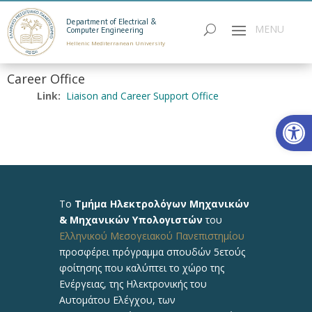
Department of Electrical &
Computer Engineering
Hellenic Mediterranean University
Career Office
Link:
Liaison and Career Support Office
Open
Το
Τμήμα Ηλεκτρολόγων Μηχανικών
& Μηχανικών Υπολογιστών
του
Ελληνικού Μεσογειακού Πανεπιστημίου
προσφέρει πρόγραμμα σπουδών 5ετούς
φοίτησης που καλύπτει το χώρο της
Ενέργειας, της Ηλεκτρονικής του
Αυτομάτου Ελέγχου, των