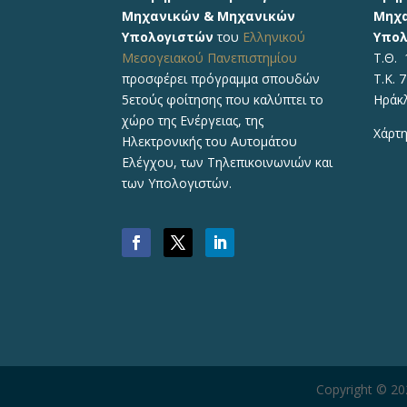
Μηχανικών & Μηχανικών
Μηχα
Υπολογιστών
του
Ελληνικού
Υπολ
Μεσογειακού Πανεπιστημίου
Τ.Θ. 
προσφέρει πρόγραμμα σπουδών
Τ.Κ. 
5ετούς φοίτησης που καλύπτει το
Ηράκ
χώρο της Ενέργειας, της
Χάρτη
Ηλεκτρονικής του Αυτομάτου
Ελέγχου, των Τηλεπικοινωνιών και
των Υπολογιστών.
Copyright © 2