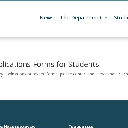
News
The Department
Studi

lications-Forms for Students
ny applications or related forms, please contact the Department Secre
α Ηλεκτρολόγων
Γραμματεία