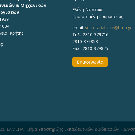
νικών & Μηχανικών
Ελένη Ντρετάκη
ογιστών
Προϊσταμένη Γραμματείας
1939
71004
email:
secretariat-ece@hmu.gr
λειο Κρήτης
Τηλ.:
2810-379716
2810-379853
ς:
Fax : 2810-379825
Επικοινωνία
020, ΕΛΜΕΠΑ Τμήμα Υποστήριξης Εκπαιδευτικών Διαδικασιών - Δ/νσ