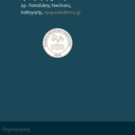
Δρ.
Παπαδάκης Νικόλαος
,
Καθηγητής,
npapadak@hmu.gr
η Πληροφορικής