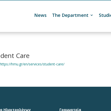
News
The Department
Studi

udent Care
https://hmu.gr/en/services/student-care/
α Ηλεκτρολόγων
Γραμματεία