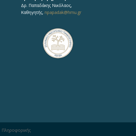
Δρ.
Παπαδάκης Νικόλαος
,
Καθηγητής,
npapadak@hmu.gr
η Πληροφορικής