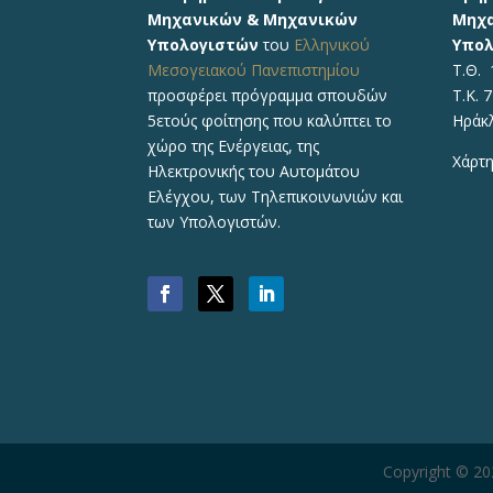
Μηχανικών & Μηχανικών
Μηχα
Υπολογιστών
του
Ελληνικού
Υπολ
Μεσογειακού Πανεπιστημίου
Τ.Θ. 
προσφέρει πρόγραμμα σπουδών
Τ.Κ. 
5ετούς φοίτησης που καλύπτει το
Ηράκ
χώρο της Ενέργειας, της
Χάρτη
Ηλεκτρονικής του Αυτομάτου
Ελέγχου, των Τηλεπικοινωνιών και
των Υπολογιστών.
Copyright © 2