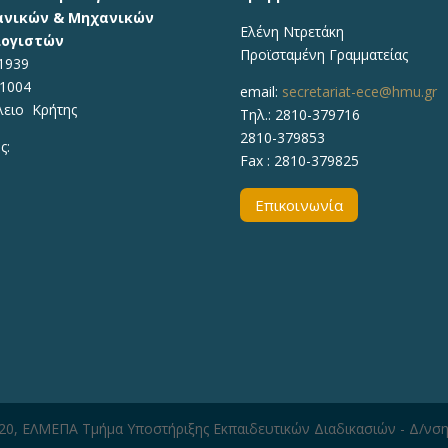
νικών & Μηχανικών
Ελένη Ντρετάκη
ογιστών
Προϊσταμένη Γραμματείας
1939
71004
email:
secretariat-ece@hmu.gr
λειο Κρήτης
Τηλ.:
2810-379716
2810-379853
ς:
Fax : 2810-379825
Επικοινωνία
020, ΕΛΜΕΠΑ Τμήμα Υποστήριξης Εκπαιδευτικών Διαδικασιών - Δ/νσ