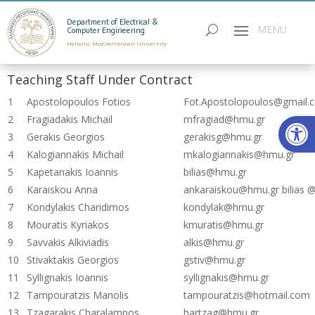
Department of Electrical &
Computer Engineering
Hellenic Mediterranean University
Teaching Staff Under Contract
1
Apostolopoulos Fotios
Fot.Apostolopoulos@gmail.
Open
2
Fragiadakis Michail
mfragiad@hmu.gr
3
Gerakis Georgios
gerakisg@hmu.gr
4
Kalogiannakis Michail
mkalogiannakis@hmu.gr
5
Kapetanakis Ioannis
bilias@hmu.gr
6
Karaiskou Anna
ankaraiskou@hmu.gr bilias 
7
Kondylakis Charidimos
kondylak@hmu.gr
8
Mouratis Kyriakos
kmuratis@hmu.gr
9
Savvakis Alkiviadis
alkis@hmu.gr
10
Stivaktakis Georgios
gstiv@hmu.gr
11
Syllignakis Ioannis
syllignakis@hmu.gr
12
Tampouratzis Manolis
tampouratzis@hotmail.com
13
Tzagarakis Charalampos
hartzag@hmu.gr