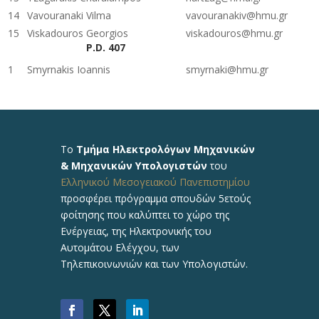
14
Vavouranaki Vilma
vavouranakiv@hmu.gr
15
Viskadouros Georgios
viskadouros@hmu.gr
P.D. 407
1
Smyrnakis Ioannis
smyrnaki@hmu.gr
Το
Τμήμα Ηλεκτρολόγων Μηχανικών
& Μηχανικών Υπολογιστών
του
Ελληνικού Μεσογειακού Πανεπιστημίου
προσφέρει πρόγραμμα σπουδών 5ετούς
φοίτησης που καλύπτει το χώρο της
Ενέργειας, της Ηλεκτρονικής του
Αυτομάτου Ελέγχου, των
Τηλεπικοινωνιών και των Υπολογιστών.