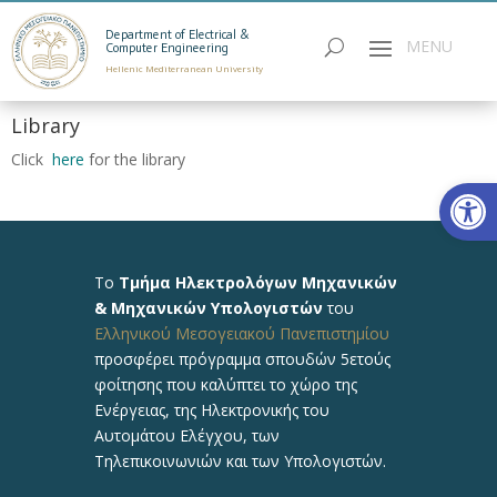
Department of Electrical &
Computer Engineering
Hellenic Mediterranean University
Library
Click
here
for the library
Open
Το
Τμήμα Ηλεκτρολόγων Μηχανικών
& Μηχανικών Υπολογιστών
του
Ελληνικού Μεσογειακού Πανεπιστημίου
προσφέρει πρόγραμμα σπουδών 5ετούς
φοίτησης που καλύπτει το χώρο της
Ενέργειας, της Ηλεκτρονικής του
Αυτομάτου Ελέγχου, των
Τηλεπικοινωνιών και των Υπολογιστών.